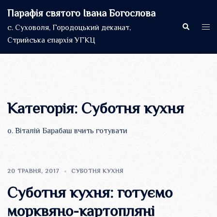
Перейти
Парафія святого Івана Богослова
до
Пошук
Пер
с. Суховоля, Городоцький деканат,
вмісту
мен
Стрийська єпархія УГКЦ
Категорія:
Суботня кухня
о. Віталій Барабаш вчить готувати
20 ТРАВНЯ, 2017
СУБОТНЯ КУХНЯ
Суботня кухня: готуємо
морквяно-картопляні