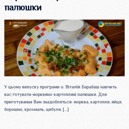
палюшки
У цьому випуску програми о. Віталій Барабаш навчить
вас готувати морквяно-картопляні палюшки. Для
приготування Вам знадобляться: морква, картопля, яйця,
борошно, крохмаль, цибуля, […]