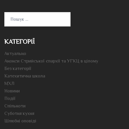
Пошук:
КАТЕГОРІЇ
Актуально
Анонси Стрийської єпархії та УГКЦ в цілому
Без категорії
Катехитична школа
МХЛ
Новини
Події
Спільноти
Суботня кухня
Шлюбні оповіді