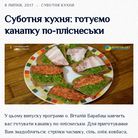
8 ЛИПНЯ, 2017
СУБОТНЯ КУХНЯ
Суботня кухня: готуємо
канапку по-пліснеськи
У цьому випуску програми о. Віталій Барабаш навчить
вас готувати канапку по-пліснеськи. Для приготування
Вам знадобляться: стрілки часнику, сіль, олія, ковбаса,