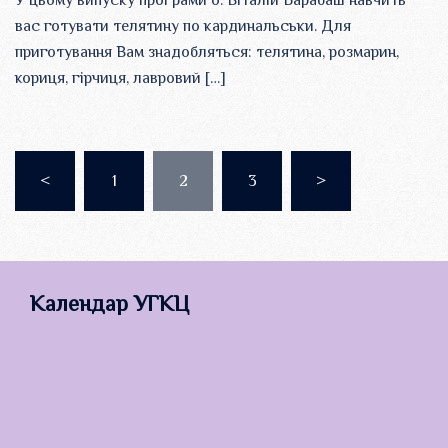
вас готувати телятину по кардинальськи. Для
приготування Вам знадобляться: телятина, розмарин,
кориця, гірчиця, лавровий […]
Пагінація
<
1
2
3
>
записів
Календар УГКЦ