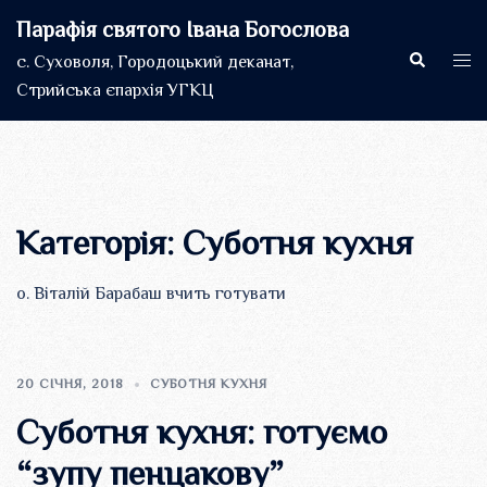
Перейти
Парафія святого Івана Богослова
до
Пошук
Пер
с. Суховоля, Городоцький деканат,
вмісту
мен
Стрийська єпархія УГКЦ
Категорія:
Суботня кухня
о. Віталій Барабаш вчить готувати
20 СІЧНЯ, 2018
СУБОТНЯ КУХНЯ
Суботня кухня: готуємо
“зупу пенцакову”