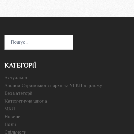
Пошук:
КАТЕГОРІЇ
Актуально
Анонси Стрийської єпархії та УГКЦ в цілому
Без категорії
Катехитична школа
МХЛ
Новини
Події
Спільноти