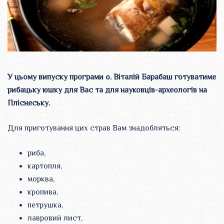
У цьому випуску програми о. Віталій Барабаш готуватиме
рибацьку юшку для Вас та для науковців-археологів на
Пліснеську.
Для приготування цих страв Вам знадобляться:
риба,
картопля,
морква,
кропива,
петрушка,
лавровий лист,