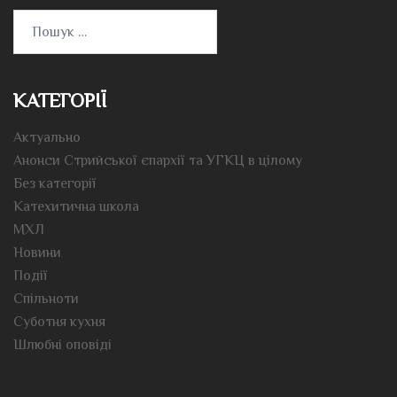
Пошук:
КАТЕГОРІЇ
Актуально
Анонси Стрийської єпархії та УГКЦ в цілому
Без категорії
Катехитична школа
МХЛ
Новини
Події
Спільноти
Суботня кухня
Шлюбні оповіді