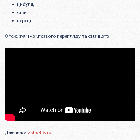
цибуля,
сіль,
перець.
Отож, зичимо цікавого перегляду та смачного!
Джерело:
zolochiv.net