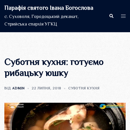
Перейти
Парафія святого Івана Богослова
до
Пошук
Пер
с. Суховоля, Городоцький деканат,
вмісту
мен
Стрийська єпархія УГКЦ
Суботня кухня: готуємо
рибацьку юшку
ВІД
ADMIN
22 ЛИПНЯ, 2018
СУБОТНЯ КУХНЯ