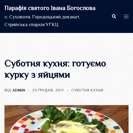
Перейти
Парафія святого Івана Богослова
до
Пошук
Пер
с. Суховоля, Городоцький деканат,
вмісту
мен
Стрийська єпархія УГКЦ
Суботня кухня: готуємо
курку з яйцями
ВІД
ADMIN
23 ГРУДНЯ, 2017
СУБОТНЯ КУХНЯ