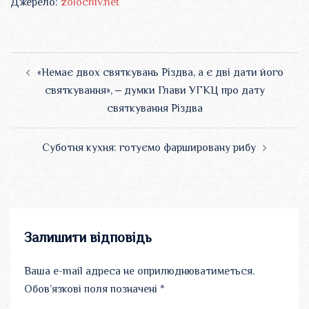
Джерело:
zolochiv.net
Навігація
«Немає двох святкувань Різдва, а є дві дати його
по
святкування», ‒ думки Глави УГКЦ про дату
запису
святкування Різдва
Суботня кухня: готуємо фаршировану рибу
Залишити відповідь
Ваша e-mail адреса не оприлюднюватиметься.
Обов’язкові поля позначені
*