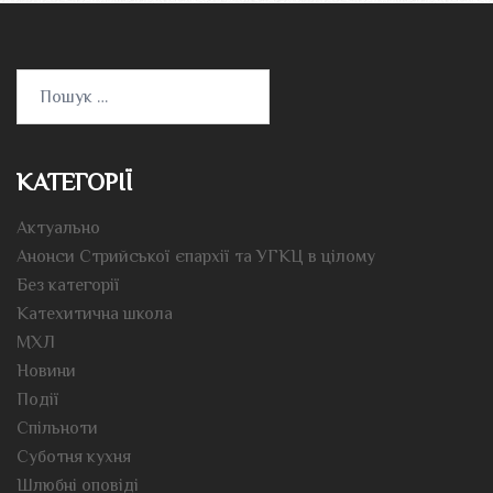
Пошук:
КАТЕГОРІЇ
Актуально
Анонси Стрийської єпархії та УГКЦ в цілому
Без категорії
Катехитична школа
МХЛ
Новини
Події
Спільноти
Суботня кухня
Шлюбні оповіді