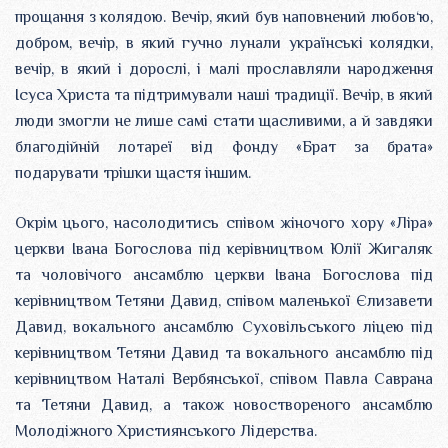
прощання з колядою. Вечір, який був наповнений любов‘ю,
добром, вечір, в який гучно лунали українські колядки,
вечір, в який і дорослі, і малі прославляли народження
Ісуса Христа та підтримували наші традиції. Вечір, в який
люди змогли не лише самі стати щасливими, а й завдяки
благодійній лотареї від фонду «Брат за брата»
подарувати трішки щастя іншим.
Окрім цього, насолодитись співом жіночого хору «Ліра»
церкви Івана Богослова під керівництвом Юлії Жигаляк
та чоловічого ансамблю церкви Івана Богослова під
керівництвом Тетяни Давид, співом маленької Єлизавети
Давид, вокального ансамблю Суховільського ліцею під
керівництвом Тетяни Давид та вокального ансамблю під
керівництвом Наталі Вербянської, співом Павла Саврана
та Тетяни Давид, а також новоствореного ансамблю
Молодіжного Християнського Лідерства.