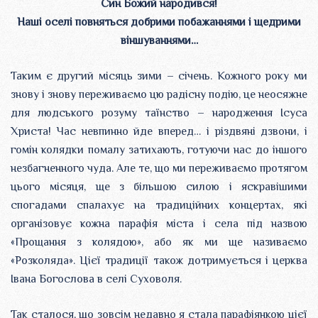
Син Божий народився!
Наші оселі повняться добрими побажаннями і щедрими
віншуваннями…
Таким є другий місяць зими – січень. Кожного року ми
знову і знову переживаємо цю радісну подію, це неосяжне
для людського розуму таїнство – народження Ісуса
Христа! Час невпинно йде вперед… і різдвяні дзвони, і
гомін колядки помалу затихають, готуючи нас до іншого
незбагненного чуда. Але те, що ми переживаємо протягом
цього місяця, ще з більшою силою і яскравішими
спогадами спалахує на традиційних концертах, які
організовує кожна парафія міста і села під назвою
«Прощання з колядою», або як ми ще називаємо
«Розколяда». Цієї традиції також дотримується і церква
Івана Богослова в селі Суховоля.
Так сталося, що зовсім недавно я стала парафіянкою цієї