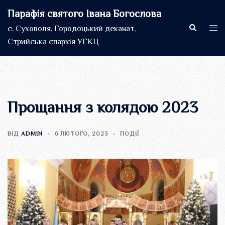
Перейти
Парафія святого Івана Богослова
до
Пошук
Пер
с. Суховоля, Городоцький деканат,
вмісту
мен
Стрийська єпархія УГКЦ
Прощання з колядою 2023
ВІД
ADMIN
6 ЛЮТОГО, 2023
ПОДІЇ