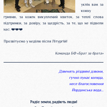
уклін вам за
кожну
гривню, за кожен викуплений квиток, за теплі слова
підтримки, за довіру, за щедрість, за те, що не підвели
нас. ❤️❤️❤️
Прозвітуємо у неділю після Літургій!
Команда БФ «Брат за брата»
Дзвенять різдвяні дзвони,
гучно лунає коляда,
несе благословення
Йорданська вода…
Радіє земля, радіють люди!