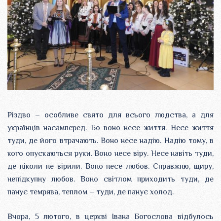
Різдво – особливе свято для всього людства, а для
українців насамперед. Бо воно несе життя. Несе життя
туди, де його втрачають. Воно несе надію. Надію тому, в
кого опускаються руки. Воно несе віру. Несе навіть туди,
де ніколи не вірили. Воно несе любов. Справжню, щиру,
непідкупну любов. Воно світлом приходить туди, де
панує темрява, теплом – туди, де панує холод.
Вчора, 5 лютого, в церкві Івана Богослова відбулось