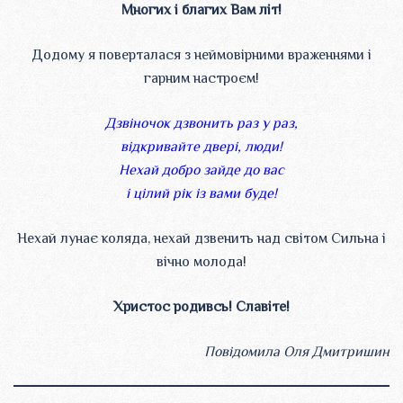
Многих і благих Вам літ!
Додому я поверталася з неймовірними враженнями і
гарним настроєм!
Дзвіночок дзвонить раз у раз,
відкривайте двері, люди!
Нехай добро зайде до вас
і цілий рік із вами буде!
Нехай лунає коляда, нехай дзвенить над світом Сильна і
вічно молода!
Христос родивсь! Славіте!
Повідомила Оля Дмитришин