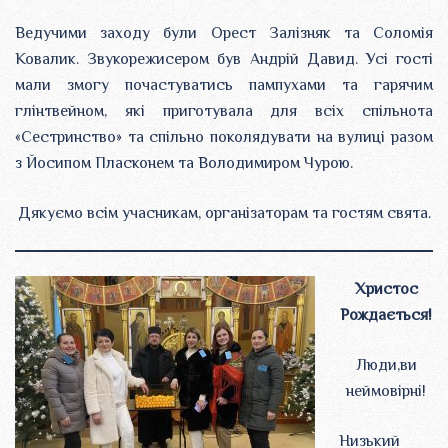
Ведучими заходу були Орест Залізняк та Соломія
Ковалик. Звукорежисером був Андрій Давид. Усі гості
мали змогу почастуватись пампухами та гарячим
глінтвейном, які приготувала для всіх спільнота
«Сестринство» та спільно поколядувати на вулиці разом
з Йосипом Пласконем та Володимиром Чурою.
Дякуємо всім учасникам, організаторам та гостям свята.
Христос
Рождається!
Люди,ви
неймовірні!
Низький