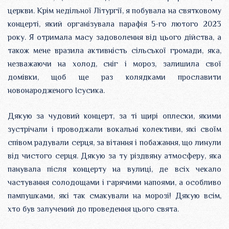
церкви. Крім недільної Літургії, я побувала на святковому
концерті, який організувала парафія 5-го лютого 2023
року. Я отримала масу задоволення від цього дійства, а
також мене вразила активність сільської громади, яка,
незважаючи на холод, сніг і мороз, залишила свої
домівки, щоб ще раз колядками прославити
новонародженого Ісусика.
Дякую за чудовий концерт, за ті щирі оплески, якими
зустрічали і проводжали вокальні колективи, які своїм
співом радували серця, за вітання і побажання, що линули
від чистого серця. Дякую за ту різдвяну атмосферу, яка
панувала після концерту на вулиці, де всіх чекало
частування солодощами і гарячими напоями, а особливо
пампушками, які так смакували на морозі! Дякую всім,
хто був залучений до проведення цього свята.