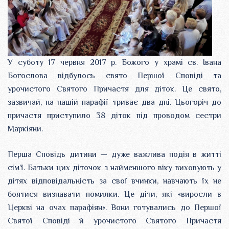
У суботу 17 червня 2017 р. Божого у храмі св. Івана
Богослова відбулось свято Першої Сповіді та
урочистого Святого Причастя для діток. Це свято,
зазвичай, на нашій парафії триває два дні. Цьогоріч до
причастя приступило 38 діток під проводом сестри
Маркіяни.
Перша Сповідь дитини — дуже важлива подія в житті
сім’ї. Батьки цих діточок з найменшого віку виховують у
дітях відповідальність за свої вчинки, навчають їх не
боятися визнавати помилки. Це діти, які «виросли в
Церкві на очах парафіян». Вони готувались до Першої
Святої Сповіді й урочистого Святого Причастя