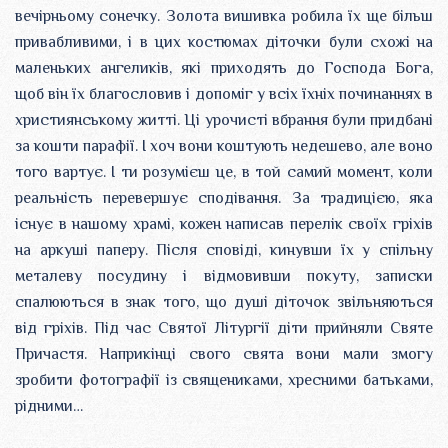
вечірньому сонечку. Золота вишивка робила їх ще більш
привабливими, і в цих костюмах діточки були схожі на
маленьких ангеликів, які приходять до Господа Бога,
щоб він їх благословив і допоміг у всіх їхніх починаннях в
християнському житті. Ці урочисті вбрання були придбані
за кошти парафії. І хоч вони коштують недешево, але воно
того вартує. І ти розумієш це, в той самий момент, коли
реальність перевершує сподівання. За традицією, яка
існує в нашому храмі, кожен написав перелік своїх гріхів
на аркуші паперу. Після сповіді, кинувши їх у спільну
металеву посудину і відмовивши покуту, записки
спалюються в знак того, що душі діточок звільняються
від гріхів. Під час Святої Літургії діти прийняли Святе
Причастя. Наприкінці свого свята вони мали змогу
зробити фотографії із священиками, хресними батьками,
рідними…