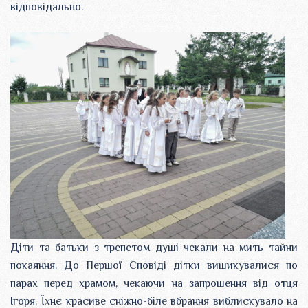
відповідально.
Діти та батьки з трепетом душі чекали на мить тайни
покаяння. До Першої Сповіді дітки вишикувалися по
парах перед храмом, чекаючи на запрошення від отця
Ігоря. Їхнє красиве сніжно-біле вбрання виблискувало на