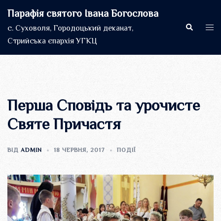
Перейти
Парафія святого Івана Богослова
до
Пошук
Пер
с. Суховоля, Городоцький деканат,
вмісту
мен
Стрийська єпархія УГКЦ
Перша Сповідь та урочисте
Святе Причастя
ВІД
ADMIN
18 ЧЕРВНЯ, 2017
ПОДІЇ