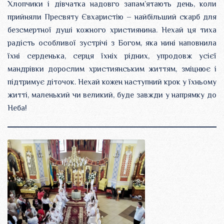
Хлопчики і дівчатка надовго запам’ятають день, коли
прийняли Пресвяту Євхаристію – найбільший скарб для
безсмертної душі кожного християнина. Нехай ця тиха
радість особливої зустрічі з Богом, яка нині наповнила
їхні серденька, серця їхніх рідних, упродовж усієї
мандрівки дорослим християнським життям, зміцнює і
підтримує діточок. Нехай кожен наступний крок у їхньому
житті, маленький чи великий, буде завжди у напрямку до
Неба!