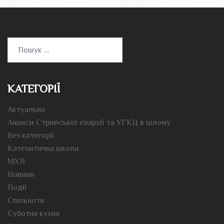
Пошук:
КАТЕГОРІЇ
Актуально
Анонси Стрийської єпархії та УГКЦ в цілому
Без категорії
Катехитична школа
МХЛ
Новини
Події
Спільноти
Суботня кухня