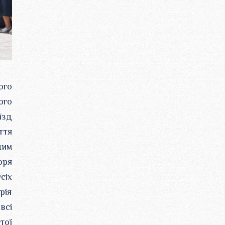
ого
ого
їзд
ття
ним
оря
сіх
рія
всі
тої