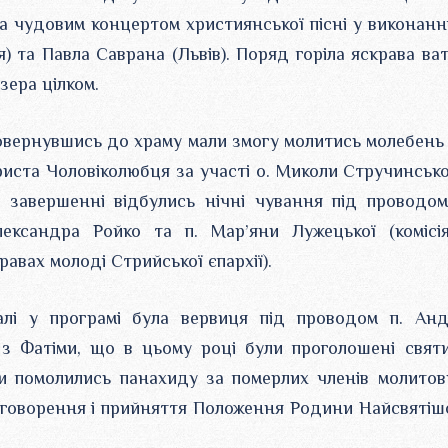
чудовим концертом християнської пісні у виконанні
) та Павла Саврана (Львів). Поряд горіла яскрава ват
зера цілком.
вернувшись до храму мали змогу молитись молебень
иста Чоловіколюбця за участі о. Миколи Стручинсько
 завершенні відбулись нічні чування під проводом
лександра Ройко та п. Мар’яни Лужецької (комісі
равах молоді Стрийської єпархії).
алі у програмі була вервиця під проводом п. Анд
 з Фатіми, що в цьому році були проголошені свят
и помолились панахиду за померлих членів молитов
обговорення і прийняття Положення Родини Найсвятіш