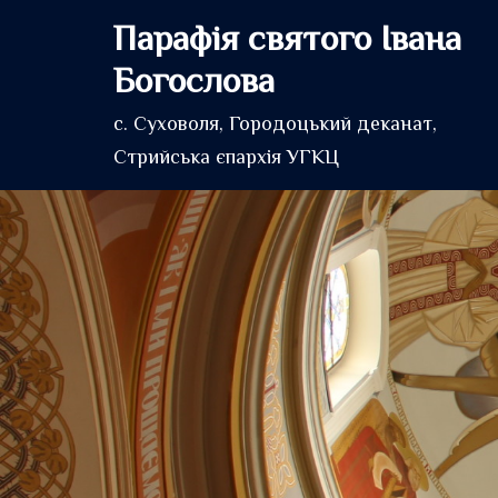
Перейти
Парафія святого Івана
до
Богослова
вмісту
с. Суховоля, Городоцький деканат,
Стрийська єпархія УГКЦ