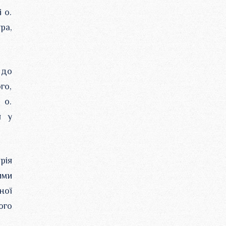
 о.
ра,
 до
го,
 о.
я у
рія
ими
ної
ого