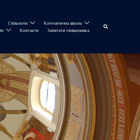
Спільноти
Катехитична школа
Пошук
йн
Контакти
Запитати священника