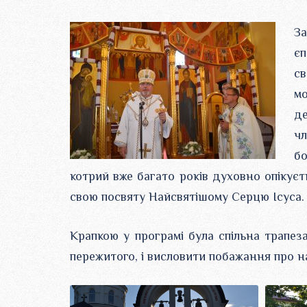
За
єп
с
м
де
ч
бо
котрий вже багато років духовно опікуєть
свою посвяту Найсвятішому Серцю Ісуса.
Крапкою у програмі була спільна трапез
пережитого, і висловити побажання про на