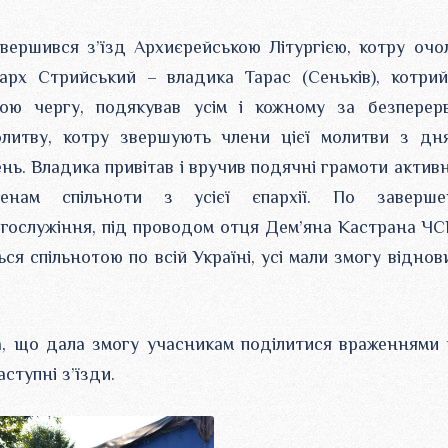
вершився з’їзд Архиєрейською Літургією, котру очо
арх Стрийський – владика Тарас (Сеньків), котрий
вою чергу, подякував усім і кожному за безперер
олитву, котру звершують члени цієї молитви з дн
нь. Владика привітав і вручив подячні грамоти актив
ленам спільноти з усієї єпархії. По заверше
гослужіння, під проводом отця Дем’яна Кастрана ЧС
ся спільнотою по всій Україні, усі мали змогу віднов
а, що дала змогу учасникам поділитися враженнями 
ступні з’їзди.