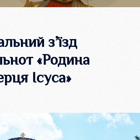
альний з’їзд
льнот «Родина
рця Ісуса»