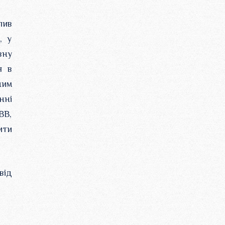
лив
, у
вну
я в
ним
нні
ВВ,
ити
від