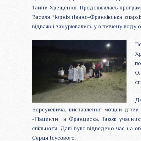
Тайни Хрещення. Продовжилась програма 
Василя Чорнія (Івано-Франківська єпархія
відважні занурювались у освячену воду о
По
Хр
по
О
сп
Д
Борсукевича, виставлення мощей дітей
-Гіацинти та Франциска. Також учасник
спільноти. Далі було відведено час на 
Серця Ісусового.