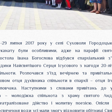
8-29 липня 2017 року у селі Суховоля Городоцьк
еканату були особливими, адже на парафії свят
остола Івана Богослова відбувся єпархіальний з’
дини Найсвятішого Серця Ісусового з нагоди 20-лі
ільноти. Розпочався з’їзд вечірнею та привіталь
овом отця духівника спільноти в єпархії – отця Іг
оловчака. Наступними з словами привітань до у
ва – молодіжна спільнота з храму святого Анд
еатралізоване дійство і молитву поезією. Oпісля 
освячення води усі мали змогу відновити обітниці Свя