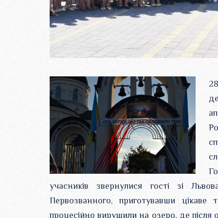
2
д
ап
Ро
сп
сл
Г
учасників звернулися гості зі Льво
Первозванного, приготувавши цікаве т
процесійно вирушили на озеро, де після 