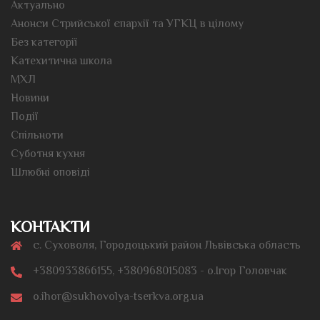
Актуально
Анонси Стрийської єпархії та УГКЦ в цілому
Без категорії
Катехитична школа
МХЛ
Новини
Події
Спільноти
Суботня кухня
Шлюбні оповіді
КОНТАКТИ
с. Суховоля, Городоцький район Львівська область
+380933866155, +380968015083 - о.Ігор Головчак
o.ihor@sukhovolya-tserkva.org.ua