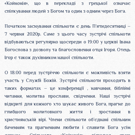
«Койнонія», що в перекладі з грецької означає
спілкування людей з Богом та один з одним через Бога.
Початком заснування спільноти є день П’ятидесятниці –
7 червня 2020р. Саме з цього часу зустрічі спільноти
відбуваються регулярно щосереди о 19:00 у церкві Івана
Богослова з дозволу та благословення отця Ігоря. Отець
Ігор є також духівником нашої спільноти.
О 18:00 перед зустріччю спільноти є можливість взяти
участь у Службі Божій. Зустрічі спільноти проходять в
таких форматах – це конференції , навчання, біблійні
читання, молитва прослави, свідчення. Наші зустрічі
відкриті для кожного хто шукає живого Бога, прагне до
глибшого молитовного життя і зростання в
християнській вірі. Члени спільноти об’єднані спільним
баченням та прагненням любити і славити Бога усім