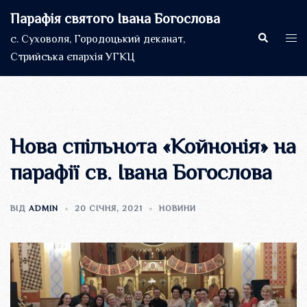
Перейти
Парафія святого Івана Богослова
до
Пошук
Пер
с. Суховоля, Городоцький деканат,
вмісту
мен
Стрийська єпархія УГКЦ
Нова спільнота «Койнонія» на
парафії св. Івана Богослова
ВІД
ADMIN
20 СІЧНЯ, 2021
НОВИНИ