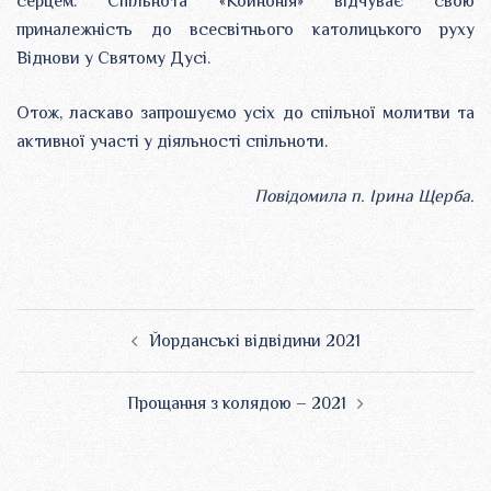
серцем. Спільнота «Койнонія» відчуває свою
приналежність до всесвітнього католицького руху
Віднови у Святому Дусі.
Отож, ласкаво запрошуємо усіх до спільної молитви та
активної участі у діяльності спільноти.
Повідомила п. Ірина Щерба.
Навігація
Йорданські відвідини 2021
по
запису
Прощання з колядою – 2021