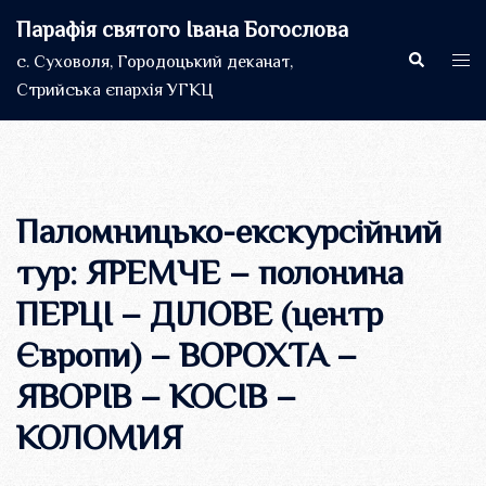
Перейти
Парафія святого Івана Богослова
до
Пошук
Пер
с. Суховоля, Городоцький деканат,
вмісту
мен
Стрийська єпархія УГКЦ
Паломницько-екскурсійний
тур: ЯРЕМЧЕ – полонина
ПЕРЦІ – ДІЛОВЕ (центр
Європи) – ВОРОХТА –
ЯВОРІВ – КОСІВ –
КОЛОМИЯ