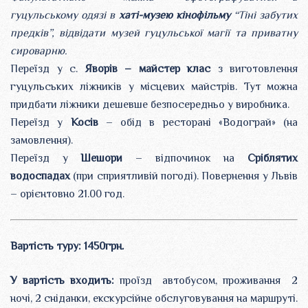
гуцульському одязі в
хаті-музею кінофільму
“Тіні забутих
предків”, відвідати музей гуцульської магії та приватну
сироварню.
Переїзд у с.
Яворів – майстер клас
з виготовлення
гуцульських ліжників у місцевих майстрів. Тут можна
придбати ліжники дешевше безпосередньо у виробника.
Переїзд у
Косів
– обід в ресторані «Водограй» (на
замовлення).
Переїзд у
Шешори
– відпочинок на
Сріблятих
водоспадах
(при сприятливій погоді). Повернення у Львів
– орієнтовно 21.00 год.
Вартість туру: 1450грн.
У вартість входить:
проїзд автобусом, проживання 2
ночі, 2 сніданки, екскурсійне обслуговування на маршруті.