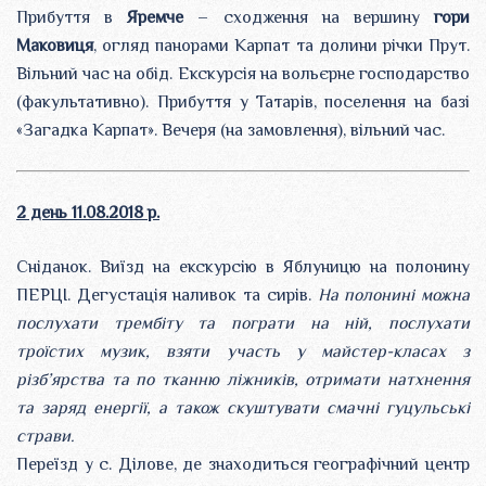
Прибуття в
Яремче
– сходження на вершину
гори
Маковиця
, огляд панорами Карпат та долини річки Прут.
Вільний час на обід. Екскурсія на вольєрне господарство
(факультативно). Прибуття у Татарів, поселення на базі
«Загадка Карпат». Вечеря (на замовлення), вільний час.
2 день 11.08.2018 р.
Сніданок. Виїзд на екскурсію в Яблуницю на полонину
ПЕРЦІ. Дегустація наливок та сирів.
На полонині можна
послухати трембіту та пограти на ній, послухати
троїстих музик, взяти участь у майстер-класах з
різб’ярства та по тканню ліжників, отримати натхнення
та заряд енергії, а також скуштувати смачні гуцульські
страви.
Переїзд у с. Ділове, де знаходиться географічний центр