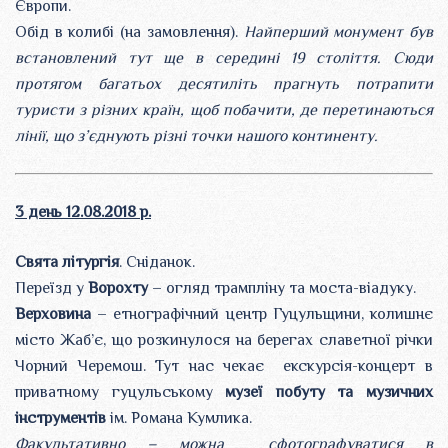
Європи.
Обід в колибі (на замовлення).
Найперший монумент був
встановлений тут ще в середині 19 століття. Сюди
протягом багатьох десятиліть прагнуть потрапити
туристи з різних країн, щоб побачити, де перетинаються
лінії, що з’єднують різні точки нашого континенту.
3 день 12.08.2018 р.
Свята літургія
. Сніданок.
Переїзд у
Ворохту
– огляд трампліну та моста-віадуку.
Верховина
– етнографічний центр Гуцульщини, колишнє
місто Жаб’є, що розкинулося на берегах славетної річки
Чорний Черемош. Тут нас чекає екскурсія-концерт в
приватному гуцульському
музеї побуту та музичних
інструментів
ім. Романа Кумлика.
Факультативно – можна сфотографуватися в