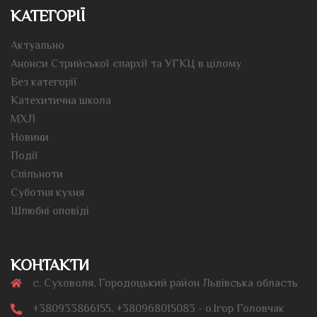
КАТЕГОРІЇ
Актуально
Анонси Стрийської єпархії та УГКЦ в цілому
Без категорії
Катехитична школа
МХЛ
Новини
Події
Спільноти
Суботня кухня
Шлюбні оповіді
КОНТАКТИ
с. Суховоля, Городоцький район Львівська область
+380933866155, +380968015083 - о.Ігор Головчак