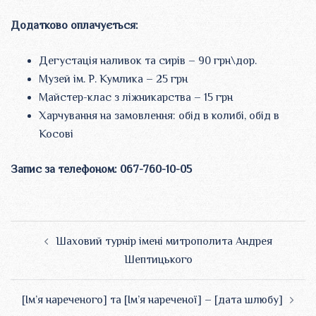
Додатково оплачується:
Дегустація наливок та сирів – 90 грн\дор.
Музей ім. Р. Кумлика – 25 грн
Майстер-клас з ліжникарства – 15 грн
Харчування на замовлення: обід в колибі, обід в
Косові
Запис за телефоном: 067-760-10-05
Навігація
Шаховий турнір імені митрополита Андрея
по
Шептицького
запису
[Ім’я нареченого] та [Ім’я нареченої] – [дата шлюбу]