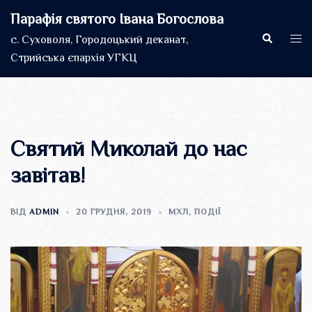
Перейти
Парафія святого Івана Богослова
до
Пошук
Пер
с. Суховоля, Городоцький деканат,
вмісту
мен
Стрийська єпархія УГКЦ
Святий Миколай до нас
завітав!
ВІД
ADMIN
20 ГРУДНЯ, 2019
МХЛ
,
ПОДІЇ