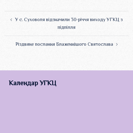
Навігація
У с. Суховоля відзначили 30-річчя виходу УГКЦ з
по
підпілля
запису
Різдвяне послання Блаженнішого Святослава
Календар УГКЦ