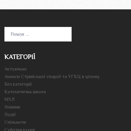
Пошук:
КАТЕГОРІЇ
Актуально
Анонси Стрийської єпархії та УГКЦ в цілому
Без категорії
Катехитична школа
МХЛ
Новини
Події
Спільноти
Суботня кухня