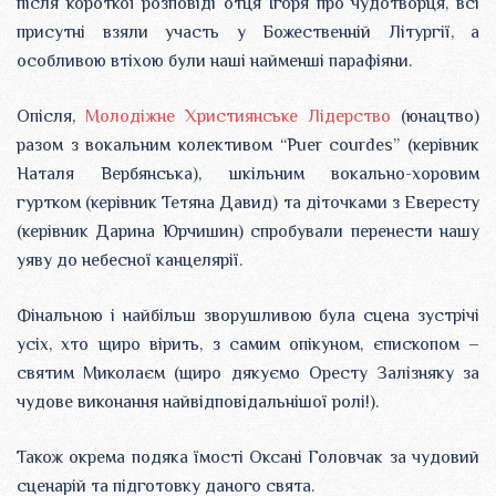
після короткої розповіді отця Ігоря про чудотворця, всі
присутні взяли участь у Божественній Літургії, a
особливою втіхою були наші найменші парафіяни.
Опісля,
Молодіжне Християнське Лідерство
(юнацтво)
разом з вокальним колективом “Puer courdes” (керівник
Наталя Вербянська), шкільним вокально-хоровим
гуртком (керівник Тетяна Давид) та діточками з Евересту
(керівник Дарина Юрчишин) спробували перенести нашу
уяву до небесної канцелярії.
Фінальною і найбільш зворушливою була сцена зустрічі
усіх, хто щиро вірить, з самим опікуном, єпископом –
святим Миколаєм (щиро дякуємо Оресту Залізняку за
чудове виконання найвідповідальнішої ролі!).
Також окрема подяка їмості Оксані Головчак за чудовий
сценарій та підготовку даного свята.