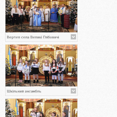
Вертеп села Великі Глібовичі
Шкільний ансамбль