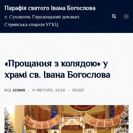
Перейти
Парафія святого Івана Богослова
до
Пошук
Пер
с. Суховоля, Городоцький деканат,
вмісту
мен
Стрийська єпархія УГКЦ
«Прощання з колядою» у
храмі св. Івана Богослова
ВІД
ADMIN
11 ЛЮТОГО, 2020
ПОДІЇ