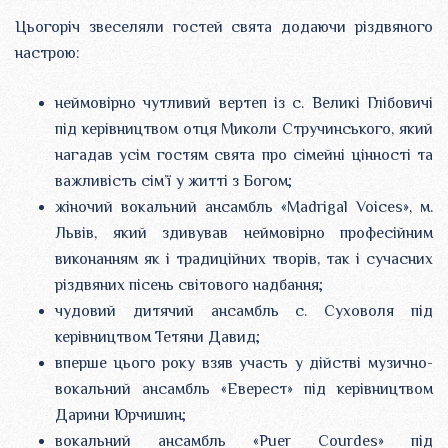
Цьогоріч звеселяли гостей свята додаючи різдвяного
настрою:
неймовірно чутливий вертеп із с. Великі Глібовичі
під керівництвом отця Миколи Стручинського, який
нагадав усім гостям свята про сімейні цінності та
важливість сім’ї у житті з Богом;
жіночий вокальний ансамбль «Madrigal Voices», м.
Львів, який здивував неймовірно професійним
виконанням як і традиційних творів, так і сучасних
різдвяних пісень світового надбання;
чудовий дитячий ансамбль с. Суховоля під
керівництвом Тетяни Давид;
вперше цього року взяв участь у дійстві музично-
вокальний ансамбль «Еверест» під керівництвом
Дарини Юрчишин;
вокальний ансамбль «Puer Courdes» під