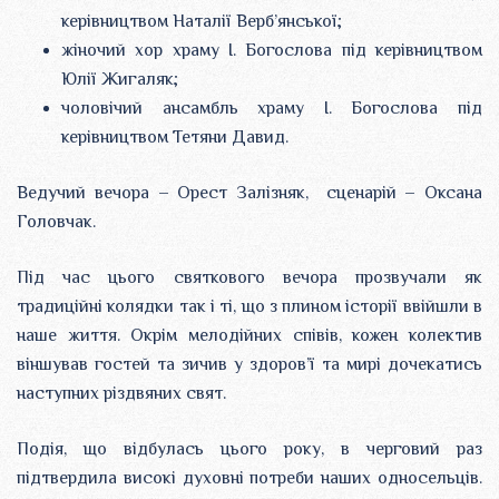
керівництвом Наталії Верб’янської;
жіночий хор храму І. Богослова під керівництвом
Юлії Жигаляк;
чоловічий ансамбль храму І. Богослова під
керівництвом Тетяни Давид.
Ведучий вечора – Орест Залізняк, cценарій – Оксана
Головчак.
Під час цього святкового вечора прозвучали як
традиційні колядки так і ті, що з плином історії ввійшли в
наше життя. Окрім мелодійних співів, кожен колектив
віншував гостей та зичив у здоров’ї та мирі дочекатись
наступних різдвяних свят.
Подія, що відбулась цього року, в черговий раз
підтвердила високі духовні потреби наших односельців.