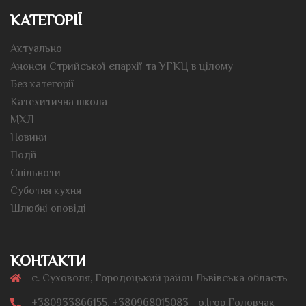
КАТЕГОРІЇ
Актуально
Анонси Стрийської єпархії та УГКЦ в цілому
Без категорії
Катехитична школа
МХЛ
Новини
Події
Спільноти
Суботня кухня
Шлюбні оповіді
КОНТАКТИ
с. Суховоля, Городоцький район Львівська область
+380933866155, +380968015083 - о.Ігор Головчак