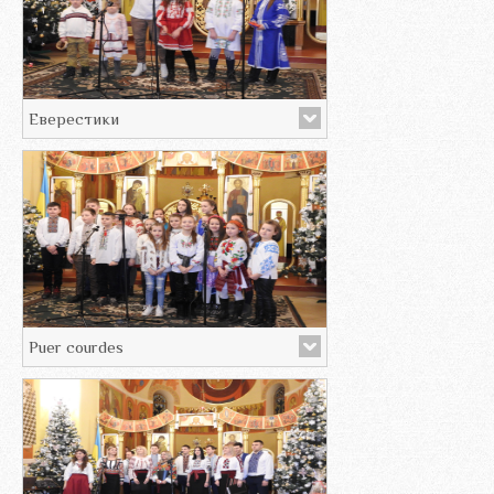
Еверестики
Puer courdes