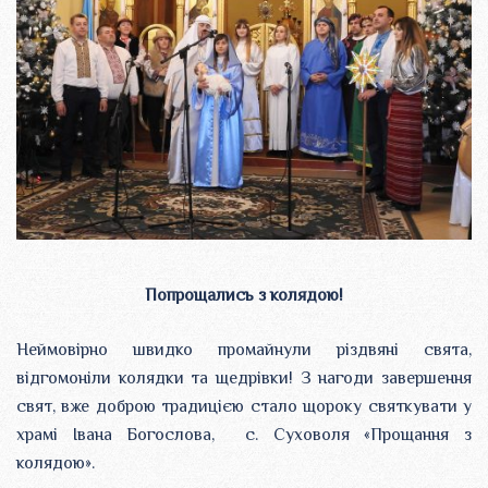
Попрощались з колядою!
Неймовірно швидко промайнули різдвяні свята,
відгомоніли колядки та щедрівки! З нагоди завершення
свят, вже доброю традицією стало щороку святкувати у
храмі Івана Богослова, с. Суховоля «Прощання з
колядою».