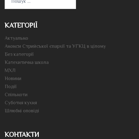
КАТЕГОРІЇ
Актуально
Анонси Стрийської єпархії та УГКЦ в цілому
Без категорії
Катехитична школа
МХЛ
Новини
Події
Спільноти
Суботня кухня
Шлюбні оповіді
КОНТАКТИ