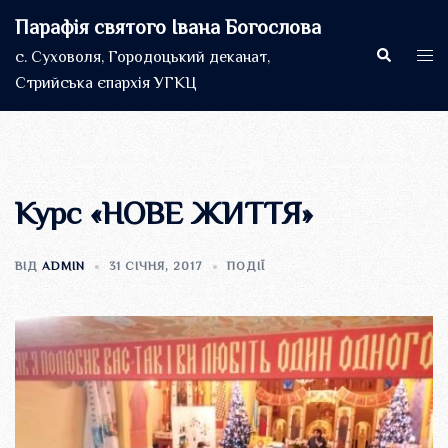
Перейти
Парафія святого Івана Богослова
до
Пошук
Пер
с. Суховоля, Городоцький деканат,
вмісту
мен
Стрийська єпархія УГКЦ
Курс «НОВЕ ЖИТТЯ»
ВІД
ADMIN
31 СІЧНЯ, 2017
ПОДІЇ