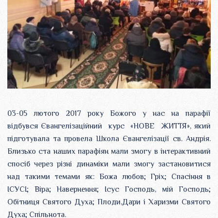
03-05 лютого 2017 року Божого у нас на парафії
відбувся Євангелізаційний курс «НОВЕ ЖИТТЯ», який
підготувала та провела Школа Євангелізації св. Андрія.
Близько ста наших парафіян мали змогу в інтерактивний
спосіб через різні динаміки мали змогу застановитися
над такими темами як: Божа любов; Гріх; Спасіння в
ІСУСІ; Віра; Навернення; Ісус Господь, мій Господь;
Обітниця Святого Духа; Плоди,Дари і Харизми Святого
Духа; Спільнота.