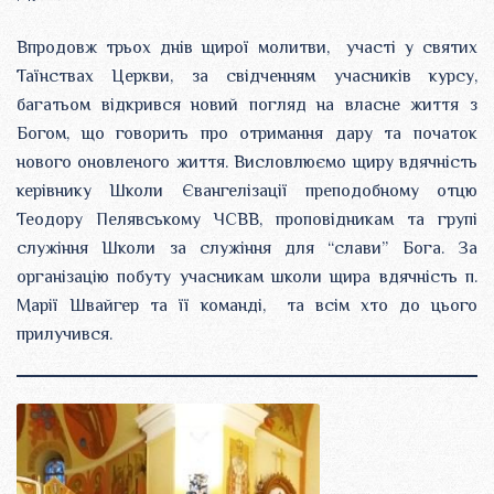
Впродовж трьох днів щирої молитви, участі у святих
Таїнствах Церкви, за свідченням учасників курсу,
багатьом відкрився новий погляд на власне життя з
Богом, що говорить про отримання дару та початок
нового оновленого життя. Висловлюємо щиру вдячність
керівнику Школи Євангелізації преподобному отцю
Теодору Пелявському ЧСВВ, проповідникам та групі
служіння Школи за служіння для “слави” Бога. За
організацію побуту учасникам школи щира вдячність п.
Марії Швайгер та її команді, та всім хто до цього
прилучився.