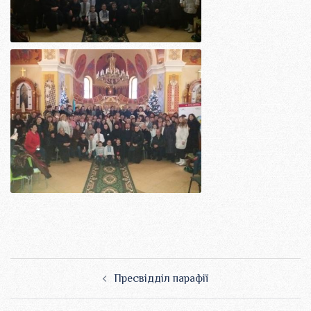
Навігація
Пресвідділ парафії
по
запису