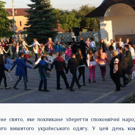
е свято, яке покликане зберегти споконвічні наро
ного вишитого українського одягу. У цей день ко