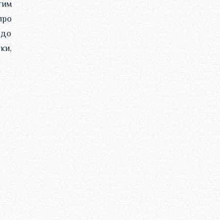
тим
про
 до
ки,