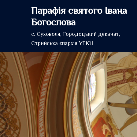
Перейти
Парафія святого Івана
до
Богослова
вмісту
с. Суховоля, Городоцький деканат,
Стрийська єпархія УГКЦ