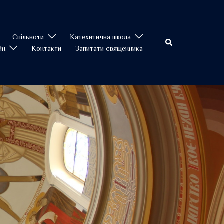
Спільноти
Катехитична школа
Пошук
йн
Контакти
Запитати священника