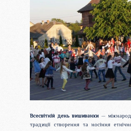
Всесвітній день вишиванки
— міжнародн
традиції створення та носіння етніч