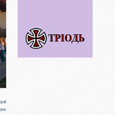
дні
жен