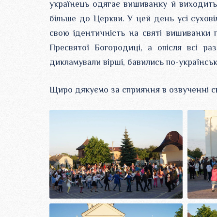
українець одягає вишиванку й виходить 
більше до Церкви. У цей день усі сухов
свою ідентичність на святі вишиванки 
Пресвятої Богородиці, а опісля всі раз
дикламували вірші, бавились по-українськ
Щиро дякуємо за сприяння в озвученні св