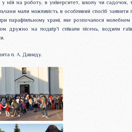
у ній на роботу, в університет, школу чи садочок, 
ільчани мали можливість в особливий спосіб заявити 
при парафіяльному храмі, яке розпочалося молебнем
ом дружно на подвір’ї співали пісень, водили гаїв
и.
ята п. А. Давиду.