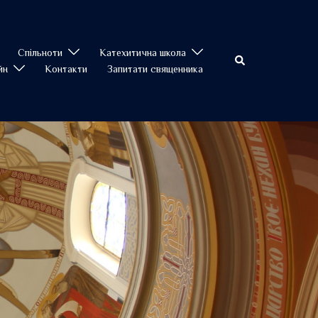
Спільноти
Катехитична школа
Пошук
йн
Контакти
Запитати священника