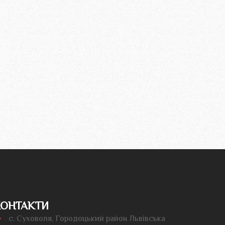
ОНТАКТИ
с. Суховоля, Городоцький район Львівська