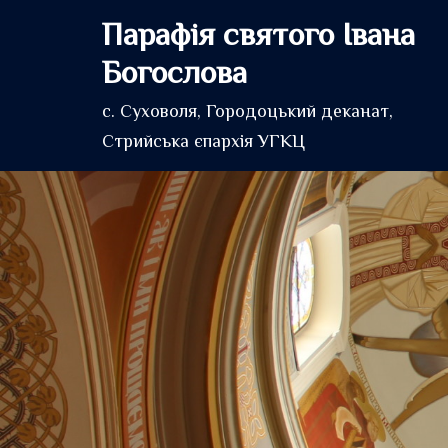
Перейти
Парафія святого Івана
до
Богослова
вмісту
с. Суховоля, Городоцький деканат,
Стрийська єпархія УГКЦ