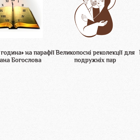
 година» на парафії
Великопосні реколекції для
вана Богослова
подружніх пар