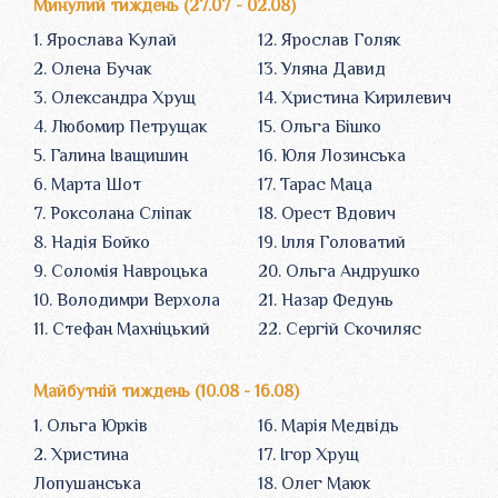
Минулий тиждень (27.07 - 02.08)
1. Ярослава Кулай
12. Ярослав Голяк
2. Олена Бучак
13. Уляна Давид
3. Олександра Хрущ
14. Христина Кирилевич
4. Любомир Петрущак
15. Ольга Бішко
5. Галина Іващишин
16. Юля Лозинська
6. Марта Шот
17. Тарас Маца
7. Роксолана Сліпак
18. Орест Вдович
8. Надія Бойко
19. Ілля Головатий
9. Соломія Навроцька
20. Ольга Андрушко
10. Володимри Верхола
21. Назар Федунь
11. Стефан Махніцький
22. Сергій Скочиляс
Майбутній тиждень (10.08 - 16.08)
1. Ольга Юрків
16. Марія Медвідь
2. Христина
17. Ігор Хрущ
Лопушанська
18. Олег Маюк