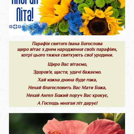
Парафія святого Івана Богослова
щиро вітає з днем народження своїх парафіян,
котрі цього тижня святкують свої уродини.
Щиро Вас вітаємо,
Здоров'я, щастя, удачі бажаємо.
Хай кожна днина буде гожа,
Нехай благословить Вас Мати Божа,
Нехай Ангел Божий поруч Вас крокує,
А Господь многая літ дарує!