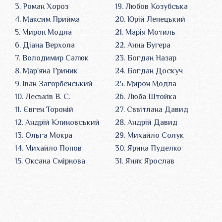
3. Роман Хороз
19. Любов Козубська
4. Максим Прийма
20. Юрій Лепецький
5. Мирон Модла
21. Марія Мотиль
6. Діана Верхола
22. Анна Бугера
7. Володимир Салюк
23. Богдан Назар
8. Мар'яна Гриник
24. Богдан Доскуч
9. Іван Загорбенський
25. Мирон Модла
10. Леськів В. С.
26. Люба Штойка
11. Євген Тороній
27. Сввітлана Давид
12. Андрій Клиновський
28. Андрій Давид
13. Ольга Мокра
29. Михайло Солук
14. Михайло Попов
30. Ярина Пуделко
15. Оксана Смірнова
31. Яняк Ярослав