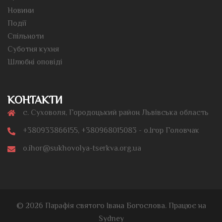
Новини
Події
Спільноти
Суботня кухня
Шлюбні оповіді
КОНТАКТИ
с. Суховоля, Городоцький район Львівська область
+380933866155, +380968015083 - о.Ігор Головчак
o.ihor@sukhovolya-tserkva.org.ua
© 2026 Парафія святого Івана Богослова. Працює на
Sydney