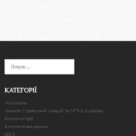
Пошук:
КАТЕГОРІЇ
Актуально
Анонси Стрийської єпархії та УГКЦ в цілому
Без категорії
Катехитична школа
МХЛ