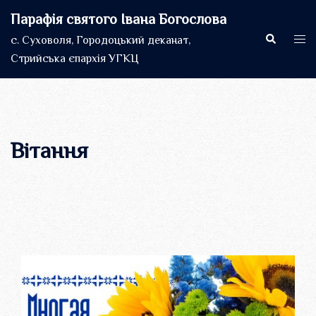
Перейти
Парафія святого Івана Богослова
до
Пошук
Пер
с. Суховоля, Городоцький деканат,
вмісту
мен
Стрийська єпархія УГКЦ
Вітання