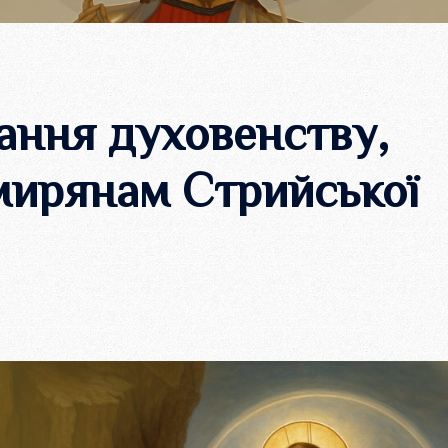
ання духовенству,
мирянам Стрийської