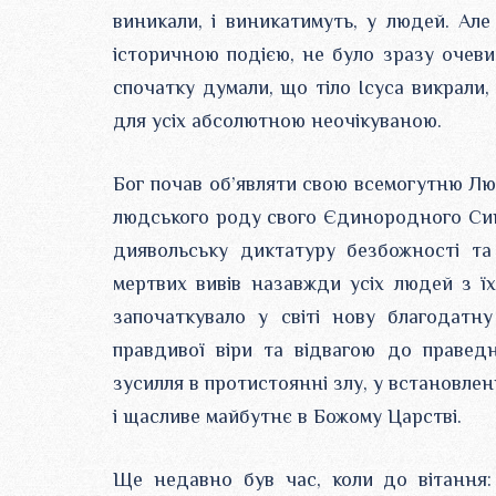
виникали, і виникатимуть, у людей. Ал
історичною подією, не було зразу очеви
спочатку думали, що тіло Ісуса викрали, 
для усіх абсолютною неочікуваною.
Бог почав об’являти свою всемогутню Лю
людського роду свого Єдинородного Сина
диявольську диктатуру безбожності та 
мертвих вивів назавжди усіх людей з їх
започаткувало у світі нову благодатн
правдивої віри та відвагою до праведн
зусилля в протистоянні злу, у встановлен
і щасливе майбутнє в Божому Царстві.
Ще недавно був час, коли до вітання: