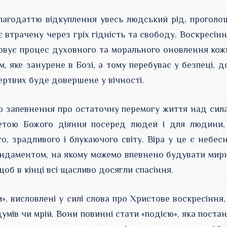
лагодаттю відкуплення увесь людський рід, проголо
 втрачену через гріх гідність та свободу. Воскресінн
овує процес духовного та морального оновлення кож
 яке занурене в Бозі, а тому перебуває у безпеці, д
ертвих буде довершене у вічності.
ого запевнення про остаточну перемогу життя над сил
 метою Божого діяння посеред людей і для людини,
о, зрадливого і блукаючого світу. Віра у це є небес
фундаментом, на якому можемо впевнено будувати мирн
щоб в кінці всі щасливо досягли спасіння.
», висловлені у силі слова про Христове воскресіння,
мів чи мрій. Вони повинні стати «подією», яка постан