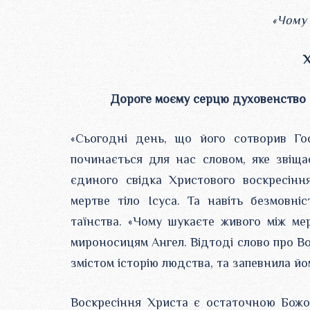
«Чому 
Х
Дороге моєму серцю духовенство т
«Сьогодні день, що його сотворив Го
починається для нас словом, яке звіщ
єдиного свідка Христового воскресінн
мертве тіло Ісуса. Та навіть безмовні
таїнства. «Чому шукаєте живого між мер
мироносицям Ангел. Відтоді слово про В
змістом історію людства, та запевнила йо
Воскресіння Христа є остаточною Божою