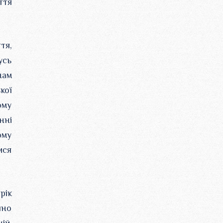
ття
тя,
усь
нам
кої
ому
нні
ому
ися
рік
чно
ій,