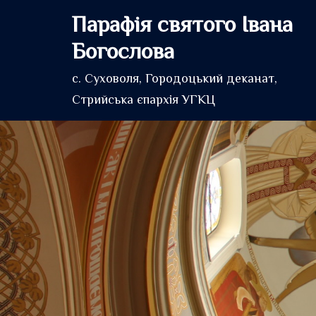
Перейти
Парафія святого Івана
до
Богослова
вмісту
с. Суховоля, Городоцький деканат,
Стрийська єпархія УГКЦ