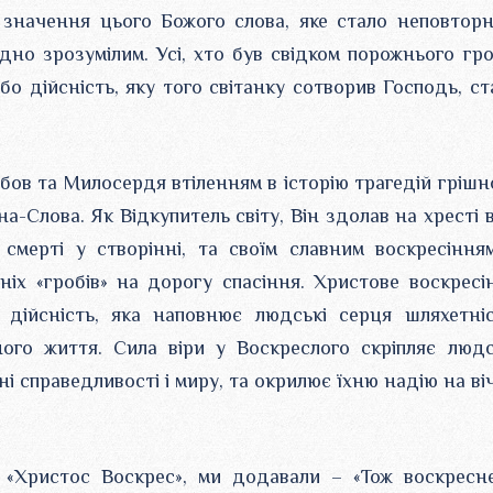
е значення цього Божого слова, яке стало неповтор
дно зрозумілим. Усі, хто був свідком порожнього гро
бо дійсність, яку того світанку сотворив Господь, ст
бов та Милосердя втіленням в історію трагедій грішн
-Слова. Як Відкупитель світу, Він здолав на хресті 
смерті у створінні, та своїм славним воскресіння
ніх «гробів» на дорогу спасіння. Христове воскресі
у дійсність, яка наповнює людські серця шляхетні
ого життя. Сила віри у Воскреслого скріпляє людс
ні справедливості і миру, та окрилює їхню надію на ві
 «Христос Воскрес», ми додавали – «Тож воскресн