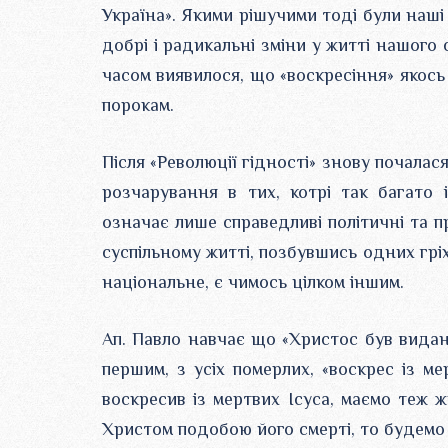
Україна». Якими рішучими тоді були наші 
добрі і радикальні зміни у житті нашого
часом виявилося, що «воскресіння» якось
порокам.
Після «Революції гідності» знову почалас
розчарування в тих, котрі так багато 
означає лише справедливі політичні та пра
суспільному житті, позбувшись одних гріхі
національне, є чимось цілком іншим.
Ап. Павло навчає що «Христос був видан
першим, з усіх померлих, «воскрес із ме
воскресив із мертвих Ісуса, маємо теж 
Христом подобою його смерті, то будемо 