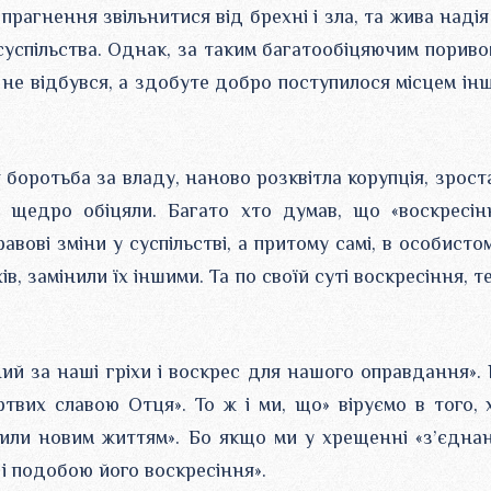
прагнення звільнитися від брехні і зла, та жива надія
 суспільства. Однак, за таким багатообіцяючим пориво
 не відбувся, а здобуте добро поступилося місцем ін
я боротьба за владу, наново розквітла корупція, зрост
і щедро обіцяли. Багато хто думав, що «воскресін
вові зміни у суспільстві, а притому самі, в особистом
в, замінили їх іншими. Та по своїй суті воскресіння, те
ий за наші гріхи і воскрес для нашого оправдання». 
ртвих славою Отця». То ж і ми, що» віруємо в того, 
жили новим життям». Бо якщо ми у хрещенні «з’єднан
і подобою його воскресіння».