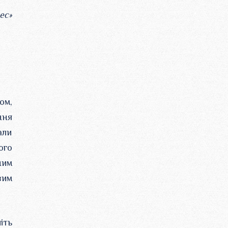
ес»
ом,
ння
али
ого
ним
вим
іть