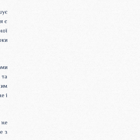
шує
я є
ної
оки
ами
 та
ним
е і
 не
е з