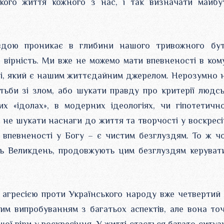
кого життя кожного з нас, і так визначати майбу
вдою проникає в глибини нашого тривожного бут
 вірність. Ми вже не можемо мати впевненості в ком
зі, який є нашим життєдайним джерелом. Нерозумно 
ьби зі злом, або шукати правду про критерії людсь
их «ідолах», в модерних ідеологіях, чи гіпотетичн
і не шукати наснаги до життя та творчості у воскресі
 впевненості у Богу – є чистим безглуздям. То ж ч
ють Великдень, продовжують цим безглуздям керуват
 агресією проти Українського народу вже четвертий 
ким випробуванням з багатьох аспектів, але вона то
ої віри у воскресіння. У житті стається багато ситуац