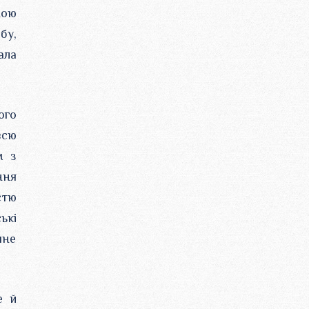
ною
бу,
ала
ого
всю
м з
ння
стю
ькі
чне
е й