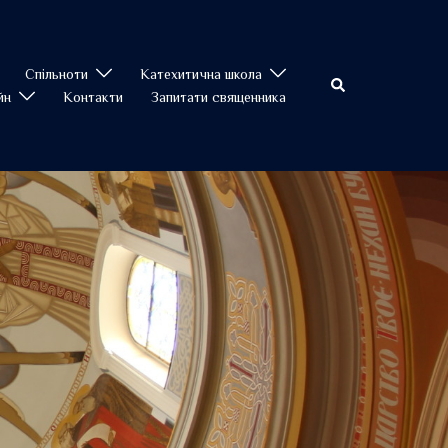
Спільноти
Катехитична школа
Пошук
йн
Контакти
Запитати священника