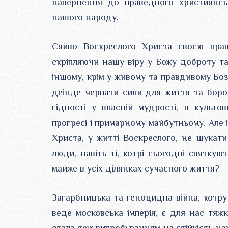
навернення до праведного християнсь
нашого народу.
Сяйво Воскреслого Христа своєю пра
скріпляючи нашу віру у Божу доброту та
іншому, крім у живому та правдивому Бо
деінде черпати сили для життя та борот
гідності у власній мудрості, в культов
прогресі і примарному майбутньому. Але 
Христа, у житті Воскреслого, не шукати
люди, навіть ті, котрі сьогодні святку
майже в усіх ділянках сучасного життя?
Загарбницька та геноцидна війна, котру
веде московська імперія, є для нас тяж
стала теж випробуванням на стійкість наш