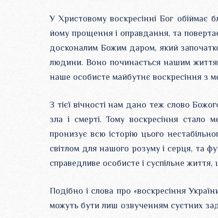
У Христовому воскресінні Бог обіймає б
йому прощення і оправдання, та повертає
досконалим Божим даром, який започатк
людини. Воно починається нашим життям,
наше особисте майбутнє воскресіння з м
З тієї вічності нам дано теж слово Бож
зла і смерті. Тому воскресіння стало
пронизує всю історію цього нестабільног
світлом для нашого розуму і серця, та 
справедливе особисте і суспільне життя, 
Подібно і слова про «воскресіння України
можуть бути лиш озвученням суєтних заду