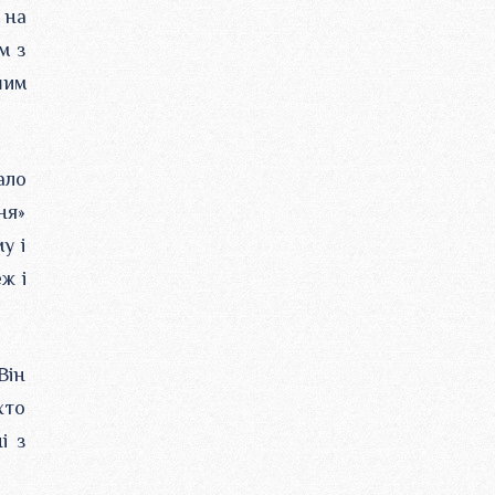
 на
м з
шим
ало
ня»
у і
ж і
Він
хто
і з