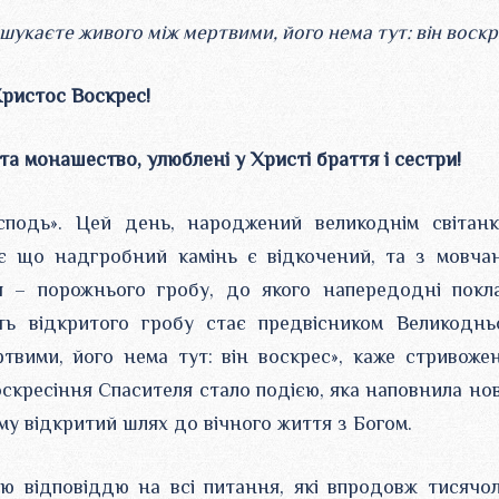
шукаєте живого між мертвими, його нема тут: він воскр
ристос Воскрес!
а монашество, улюблені у Христі браття і сестри!
сподь». Цей день, народжений великоднім світанк
ає що надгробний камінь є відкочений, та з мовча
я – порожнього гробу, до якого напередодні покл
сть відкритого гробу стає предвісником Великоднь
твими, його нема тут: він воскрес», каже стривоже
оскресіння Спасителя стало подією, яка наповнила но
му відкритий шлях до вічного життя з Богом.
 відповіддю на всі питання, які впродовж тисячол