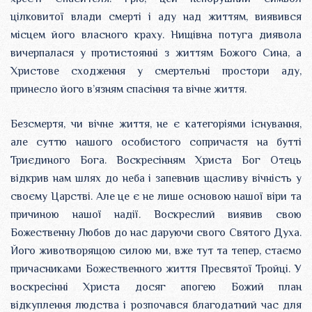
цілковитої влади смерті і аду над життям, виявився
місцем його власного краху. Нищівна потуга диявола
вичерпалася у протистоянні з життям Божого Сина, а
Христове сходження у смертельні простори аду,
принесло його в’язням спасіння та вічне життя.
Безсмертя, чи вічне життя, не є категоріями існування,
але суттю нашого особистого сопричастя на бутті
Триєдиного Бога. Воскресінням Христа Бог Отець
відкрив нам шлях до неба і запевнив щасливу вічність у
своєму Царстві. Але це є не лише основою нашої віри та
причиною нашої надії. Воскреслий виявив свою
Божественну Любов до нас даруючи свого Святого Духа.
Його животворящою силою ми, вже тут та тепер, стаємо
причасниками Божественного життя Пресвятої Тройці. У
воскресінні Христа досяг апогею Божий план
відкуплення людства і розпочався благодатний час для