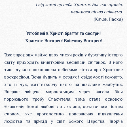
і від землі до неба Христос Бог нас привів,
перемоги пісню співаємо.
(Канон Пасхи)
Улюблені в Христі браття та сестри!
Христос Воскрес! Воістину Воскрес!
Вже впродовж майже двох тисяч років у бурхливу історію
світу приходить винятковий весняний світанок. В його
тиші лунає проголошена небесами вістка про Христове
воскресіння. Вона будить у серцях і свідомості кожного,
хто її чує, життєтворчу надію на щасливе майбутнє.
Вперше звіщена мироносицям через ангела біля
порожнього гробу Спасителя, вона стала основою
Євангелія Божої любові до людини, остаточним Божим
словом, яке проголосило довершення відкуплення
людства та прихід у світ Божого Царства. Творча