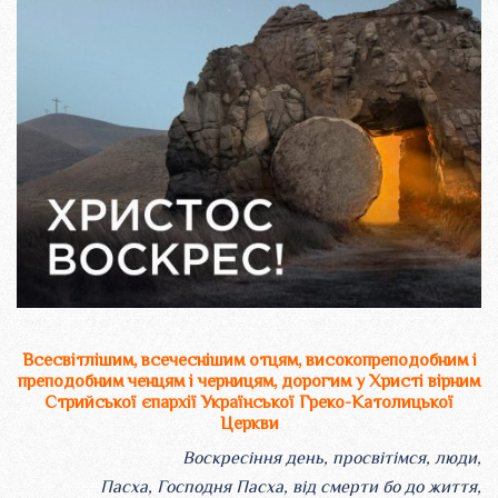
Всесвітлішим, всечеснішим отцям, високопреподобним і
преподобним ченцям і черницям, дорогим у Христі вірним
Стрийської єпархії Української Греко-Католицької
Церкви
Воскресіння день, просвітімся, люди,
Пасха, Господня Пасха, від смерти бо до життя,