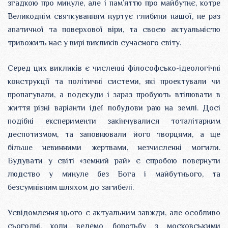
згадкою про минуле, але і пам’яттю про майбутнє, котре
Великоднім святкуванням нуртує глибини нашої, не раз
апатичної та поверхової віри, та своєю актуальністю
тривожить нас у вирі викликів сучасного світу.
Серед цих викликів є численні філософсько-ідеологічні
конструкції та політичні системи, які проектували чи
пропагували, а подекуди і зараз пробують втілювати в
життя різні варіанти ідеї побудови раю на землі. Досі
подібні експерименти закінчувалися тоталітарним
деспотизмом, та заповнювали його творцями, а ще
більше невинними жертвами, незчисленні могили.
Будувати у світі «земний рай» є спробою повернути
людство у минуле без Бога і майбутнього, та
безсумнівним шляхом до загибелі.
Усвідомлення цього є актуальним завжди, але особливо
сьогодні, коли ведемо боротьбу з московськими