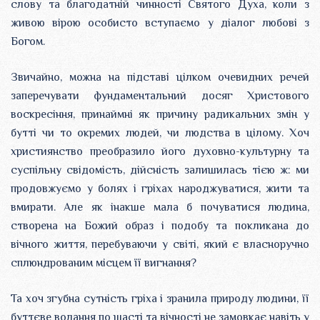
слову та благодатній чинності Святого Духа, коли з
живою вірою особисто вступаємо у діалог любові з
Богом.
Звичайно, можна на підставі цілком очевидних речей
заперечувати фундаментальний досяг Христового
воскресіння, принаймні як причину радикальних змін у
бутті чи то окремих людей, чи людства в цілому. Хоч
християнство преобразило його духовно-культурну та
суспільну свідомість, дійсність залишилась тією ж: ми
продовжуємо у болях і гріхах народжуватися, жити та
вмирати. Але як інакше мала б почуватися людина,
створена на Божий образ і подобу та покликана до
вічного життя, перебуваючи у світі, який є власноручно
сплюндрованим місцем її вигнання?
Та хоч згубна сутність гріха і зранила природу людини, її
буттєве волання по щасті та вічності не замовкає навіть у