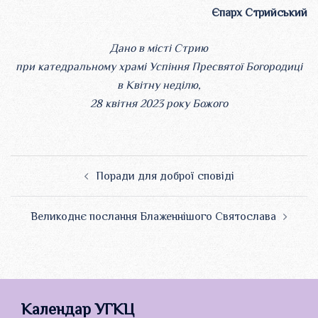
Єпарх Стрийський
Дано в місті Стрию
при катедральному храмі Успіння Пресвятої Богородиці
в Квітну неділю,
28 квітня 2023 року Божого
Навігація
Поради для доброї сповіді
по
запису
Великоднє послання Блаженнішого Святослава
Календар УГКЦ