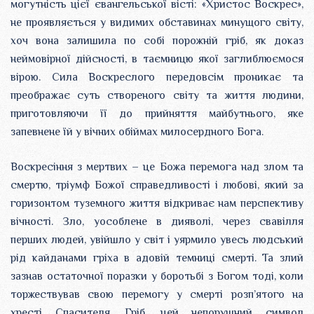
могутність цієї євангельської вісті: «Христос Воскрес»,
не проявляється у видимих обставинах минущого світу,
хоч вона залишила по собі порожній гріб, як доказ
неймовірної дійсності, в таємницю якої заглиблюємося
вірою. Сила Воскреслого передовсім проникає та
преображає суть створеного світу та життя людини,
приготовляючи її до прийняття майбутнього, яке
запевнене їй у вічних обіймах милосердного Бога.
Воскресіння з мертвих – це Божа перемога над злом та
смертю, тріумф Божої справедливості і любові, який за
горизонтом туземного життя відкриває нам перспективу
вічності. Зло, уособлене в дияволі, через свавілля
перших людей, увійшло у світ і уярмило увесь людський
рід кайданами гріха в адовій темниці смерті. Та злий
зазнав остаточної поразки у боротьбі з Богом тоді, коли
торжествував свою перемогу у смерті розп’ятого на
хресті Спасителя. Гріб, цей непорушний символ