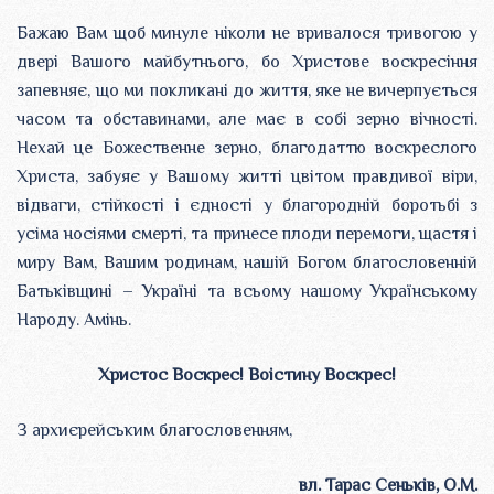
Бажаю Вам щоб минуле ніколи не вривалося тривогою у
двері Вашого майбутнього, бо Христове воскресіння
запевняє, що ми покликані до життя, яке не вичерпується
часом та обставинами, але має в собі зерно вічності.
Нехай це Божественне зерно, благодаттю воскреслого
Христа, забуяє у Вашому житті цвітом правдивої віри,
відваги, стійкості і єдності у благородній боротьбі з
усіма носіями смерті, та принесе плоди перемоги, щастя і
миру Вам, Вашим родинам, нашій Богом благословенній
Батьківщині – Україні та всьому нашому Українському
Народу. Амінь.
Христос Воскрес! Воістину Воскрес!
З архиєрейським благословенням,
вл. Тарас Сеньків, О.М.