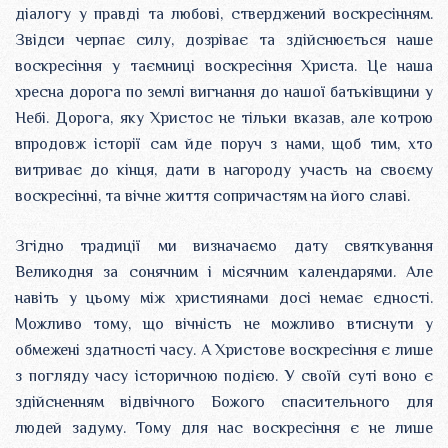
діалогу у правді та любові, стверджений воскресінням.
Звідси черпає силу, дозріває та здійснюється наше
воскресіння у таємниці воскресіння Христа. Це наша
хресна дорога по землі вигнання до нашої батьківщини у
Небі. Дорога, яку Христос не тільки вказав, але котрою
впродовж історії сам йде поруч з нами, щоб тим, хто
витриває до кінця, дати в нагороду участь на своєму
воскресінні, та вічне життя сопричастям на його славі.
Згідно традиції ми визначаємо дату святкування
Великодня за сонячним і місячним календарями. Але
навіть у цьому між християнами досі немає єдності.
Можливо тому, що вічність не можливо втиснути у
обмежені здатності часу. А Христове воскресіння є лише
з погляду часу історичною подією. У своїй суті воно є
здійсненням відвічного Божого спасительного для
людей задуму. Тому для нас воскресіння є не лише