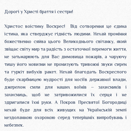
Дорогі у Христі браття і сестри!
Христос воістину Воскрес! Від сотворення це єдина
істина, яка стверджує гідність людини. Нехай проміння
божественно сяйва цього Великоднього світанку, який
звіщає світу мир та радість з остаточної перемоги життя,
не затьмарюють для Вас димовища пожарів, а чаруючу
тишу його новизни не пронизують тривожні звуки сирен
та гуркіт вибухів ракет. Нехай благодать Воскреслого
буде скарбницею мудрості для носіїв державної влади,
джерелом сили для наших воїнів – захисників і
захисниць, щоб не затривожилися їх серця і не
здригалися їхні руки. А Покров Пресвятої Богородиці
нехай буде для всіх живущих на Українській землі
нездоланною охороною серед теперішніх випробувань і
небезпек.