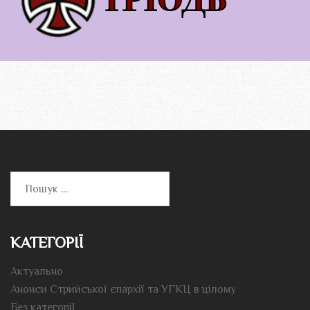
Пошук:
КАТЕГОРІЇ
Актуально
Анонси Стрийської єпархії та УГКЦ в цілому
Без категорії