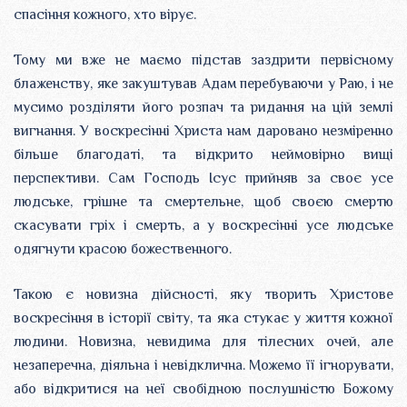
спасіння кожного, хто вірує.
Тому ми вже не маємо підстав заздрити первісному
блаженству, яке закуштував Адам перебуваючи у Раю, і не
мусимо розділяти його розпач та ридання на цій землі
вигнання. У воскресінні Христа нам даровано незміренно
більше благодаті, та відкрито неймовірно вищі
перспективи. Сам Господь Ісус прийняв за своє усе
людське, грішне та смертельне, щоб своєю смертю
скасувати гріх і смерть, а у воскресінні усе людське
одягнути красою божественного.
Такою є новизна дійсності, яку творить Христове
воскресіння в історії світу, та яка стукає у життя кожної
людини. Новизна, невидима для тілесних очей, але
незаперечна, діяльна і невідклична. Можемо її ігнорувати,
або відкритися на неї свобідною послушністю Божому