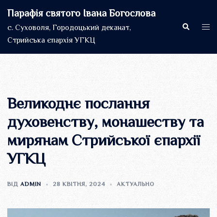
Перейти
Парафія святого Івана Богослова
до
Пошук
Пер
с. Суховоля, Городоцький деканат,
вмісту
мен
Стрийська єпархія УГКЦ
Великоднє послання
духовенству, монашеству та
мирянам Стрийської єпархії
УГКЦ
ВІД
ADMIN
28 КВІТНЯ, 2024
АКТУАЛЬНО