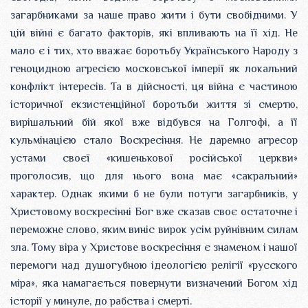
загарбниками за наше право жити і бути свобідними. У
цій війні є багато факторів, які впливають на її хід. Не
мало є і тих, хто вважає боротьбу Українського Народу з
геноцидною агресією московської імперії як локальний
конфлікт інтересів. Та в дійсності, ця війна є частиною
історичної екзистенційної боротьби життя зі смертю,
вирішальний бій якої вже відбувся на Голгофі, а її
кульмінацією стало Воскресіння. Не даремно агресор
устами своєї «кишенькової російської церкви»
проголосив, що для нього вона має «сакральний»
характер. Однак якими б не були потуги загарбників, у
Христовому воскресінні Бог вже сказав своє остаточне і
переможне слово, яким виніс вирок усім руйнівним силам
зла. Тому віра у Христове воскресіння є знаменом і нашої
перемоги над душогубною ідеологією релігії «русского
міра», яка намагається повернути визначений Богом хід
історії у минуле, до рабства і смерті.