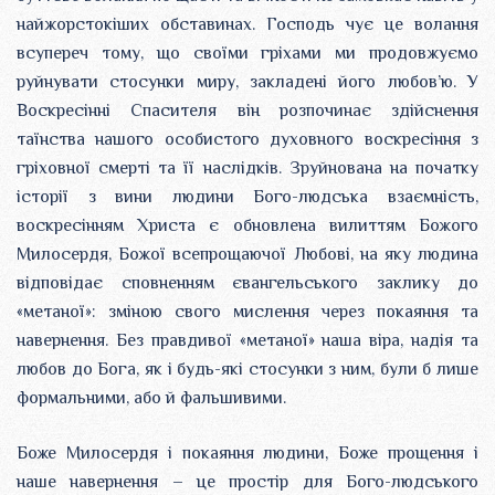
найжорстокіших обставинах. Господь чує це волання
всупереч тому, що своїми гріхами ми продовжуємо
руйнувати стосунки миру, закладені його любов’ю. У
Воскресінні Спасителя він розпочинає здійснення
таїнства нашого особистого духовного воскресіння з
гріховної смерті та її наслідків. Зруйнована на початку
історії з вини людини Бого-людська взаємність,
воскресінням Христа є обновлена вилиттям Божого
Милосердя, Божої всепрощаючої Любові, на яку людина
відповідає сповненням євангельського заклику до
«метаної»: зміною свого мислення через покаяння та
навернення. Без правдивої «метаної» наша віра, надія та
любов до Бога, як і будь-які стосунки з ним, були б лише
формальними, або й фальшивими.
Боже Милосердя і покаяння людини, Боже прощення і
наше навернення – це простір для Бого-людського