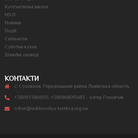
Катехитична школа
МХЛ
Новини
Події
Спільноти
Суботня кухня
Шлюбні оповіді
КОНТАКТИ
с. Суховоля, Городоцький район Львівська область
+380933866155, +380968015083 - о.Ігор Головчак
o.ihor@sukhovolya-tserkva.org.ua