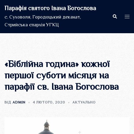
Перейти
Парафія святого Івана Богослова
до
Пошук
Пер
с. Суховоля, Городоцький деканат,
вмісту
мен
Стрийська єпархія УГКЦ
«Біблійна година» кожної
першої суботи місяця на
парафії св. Івана Богослова
ВІД
ADMIN
4 ЛЮТОГО, 2020
АКТУАЛЬНО