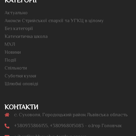
КАТЕГОРІЇ
Актуально
Анонси Стрийської єпархії та УГКЦ в цілому
Без категорії
Катехитична школа
МХЛ
Новини
Події
Спільноти
Суботня кухня
Шлюбні оповіді
КОНТАКТИ
с. Суховоля, Городоцький район Львівська область
+380933866155, +380968015083 - о.Ігор Головчак