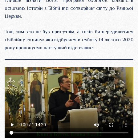
глибше пізнати Бога. Програма охоплює більшість
основних історій з Біблії від сотворіння світу до Ранньої
Церкви.
Тож, тим хто не був присутнім, а хотів би передивитися
«Біблійну годину» яка відбулася в суботу 01 лютого 2020
року пропонуємо наступний відеозапис: